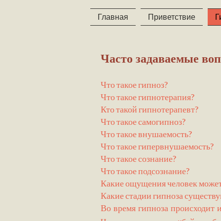
Главная
Приветствие
Г
Часто задаваемые во
Что такое гипноз?
Что такое гипнотерапия?
Кто такой гипнотерапевт?
Что такое самогипноз?
Что такое внушаемость?
Что такое гипервнушаемость?
Что такое сознание?
Что такое подсознание?
Какие ощущения человек может 
Какие стадии гипноза существ
Во время гипноза происходит 