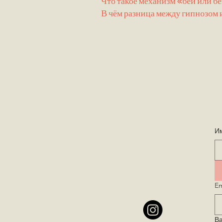
Что такое механизм «бей или б
В чём разница между гипнозом 
И
Em
В