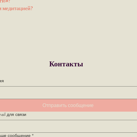
еги»?
и медитацией?
Контакты
мя
Отправить сообщение
ail для связи
аше сообщение
*