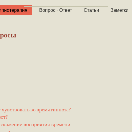
ипнотерапия
Вопрос - Ответ
Статьи
Заметки
просы
чувствовать во время гипноза?
уют?
искажение восприятия времени.