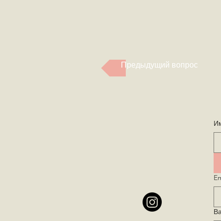
Предыдущий вопрос
И
Em
В