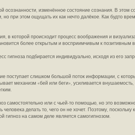
ой осознанности, изменённое состояние сознания. В этом с
но при этом ощущать их как нечто далёкое. Как будто врем
ния, в которой происходит процесс воображения и визуализ
тановится более открытым и восприимчивым к позитивным 
есс гипноза подбирается индивидуально, исходя из его запр
ание поступает слишком большой поток информации, с котор
ывает механизм «бей или беги», усиливается внушаемость, 
гким.
оз самостоятельно или с чьей-то помощью, но это возможно
 человека делать то, чего он не хочет. Поэтому, поскольку 
ой гипноз на самом деле является самогипнозом.