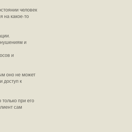
остоянии человек
я на какое-то
ации.
внушениям и
осов и
ым оно не может
и доступ к
 только при его
клиент сам