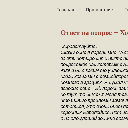
Главная
Приветствие
Г
Ответ на вопрос - Хо
Здравствуйте!
Скажу одно я парень мне 16 
за эти четыре дня и никто н
подростков над которым суд
жизни был каким то ублюдка
назад когда мы с семьейпер
немного в грациях. Я думал 
говорил себе: "Эй парень за
не тут то было! У меня тогд
что былые проблемы заменяю
остаться, это очень бьет по
коренных Европейцев, нет де
а на следующий год мне воз