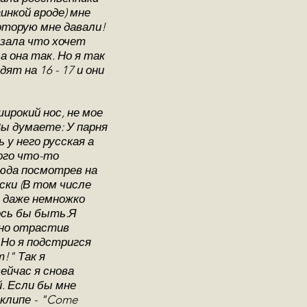
инкой вроде) мне
оторую мне давали!
азала что хочет
а она так. Но я так
ят на 16 - 17 и они
ирокий нос, не мое
Вы думаете: У парня
 у него русская а
ного что-то
сюда посмотрев на
ски (В том числе
я даже немножко
лось бы быть.Я
 но отрастив
 Но я подстригся
!" Так я
ейчас я снова
. Если бы мне
клипе - "Come