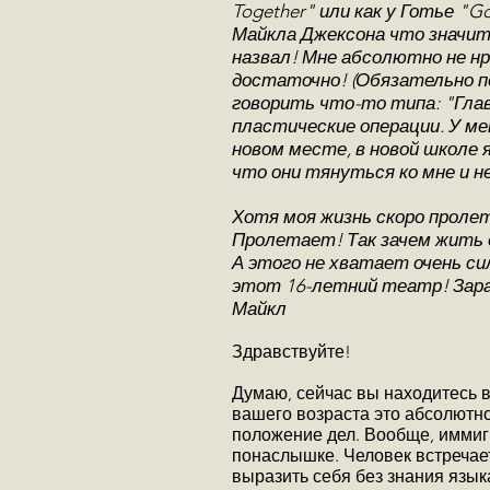
Together" или как у Готье "
Майкла Джексона что значит 
назвал! Мне абсолютно не нр
достаточно! (Обязательно п
говорить что-то типа: "Глав
пластические операции. У ме
новом месте, в новой школе 
что они тянуться ко мне и н
Хотя моя жизнь скоро пролет
Пролетает! Так зачем жить е
А этого не хватает очень си
этот 16-летний театр! Зара
Майкл
Здравствуйте!
Думаю, сейчас вы находитесь в
вашего возраста это абсолютно
положение дел. Вообще, иммигр
понаслышке. Человек встречае
выразить себя без знания язык