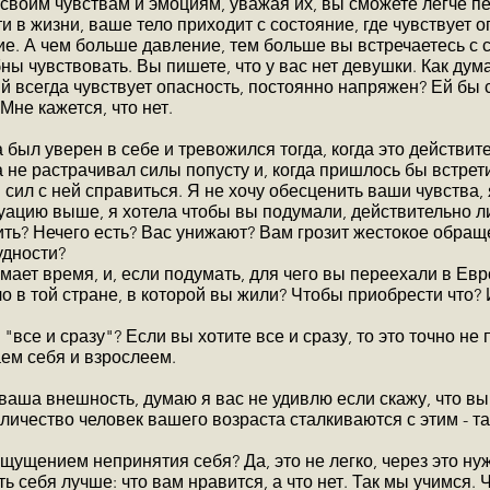
воим чувствам и эмоциям, уважая их, вы сможете легче пе
и в жизни, ваше тело приходит с состояние, где чувствует 
ие. А чем больше давление, тем больше вы встречаетесь с 
 чувствовать. Вы пишете, что у вас нет девушки. Как дума
й всегда чувствует опасность, постоянно напряжен? Ей бы 
Мне кажется, что нет.
был уверен в себе и тревожился тогда, когда это действит
а не растрачивал силы попусту и, когда пришлось бы встрет
 сил с ней справиться. Я не хочу обесценить ваши чувства,
уацию выше, я хотела чтобы вы подумали, действительно л
ить? Нечего есть? Вас унижают? Вам грозит жестокое обращ
удности?
ает время, и, если подумать, для чего вы переехали в Евр
ало в той стране, в которой вы жили? Чтобы приобрести что? 
"все и сразу"? Если вы хотите все и сразу, то это точно не
аем себя и взрослеем.
ваша внешность, думаю я вас не удивлю если скажу, что вы н
личество человек вашего возраста сталкиваются с этим - т
ущением непринятия себя? Да, это не легко, через это нуж
 себя лучше: что вам нравится, а что нет. Так мы учимся. 