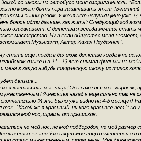
ал домой со школы на автобусе меня озарила мысль "Есл
лось то может быть пора заканчивать этот 16-летни
роблемы одним разом. У меня нет девушки (мне уже 16 л
очень боюсь идти дальше, как жить? Следующий год воз
ильно озадачивает. С детства я всегда мечтал стать
ское мастерство. Ну а если общество меня засмеет, с
 вспоминает Музыкант, Актер Хахах Неудачник".
очу стать еще тогда в далеком детстве когда мне испол
Английском языке и в 11 - 13 лет снимал фильмы на мо
 меня в какую нибудь творческую школу из типов кото
удет дальше...
т моя внешность, мое лицо! Оно кажется мне жирным,
мужественным! 9-месяцев назад я еще сильно так не о
окончательно (И это было уже видно на 4-6 месяце!). Р
так: "Какой же я красивый, ни кого красивее нет!" но 
нравился мой нос, шрамы от прыщиков.
нравиться не мой нос, не мой подбородок, не мой размер
Мне кажется за эти 9 месяцев мое лицо изменилось от н
е лицо стало мужественным, страшным. Мне даже гово