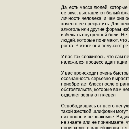
Да, есть масса людей, которые
ее вкус, выставляют белый фл
личности человека, и чем она 
хочется ее прекратить. Для нек
алкоголь или другие формы изб
избежать внутренней боли. Не з
людей, которые понимают, что
роста. В итоге они получают р
У вас так сложилось, что сам п
наложился процесс адаптации 
У вас происходит очень быстрый
осознанность серьезно выраст
приобретает блеск после огран
обстоятельств, которые вам не
отделяет зерна от плевел.
Освободившись от всего ненужн
такой жесткой шлифовки могут о
них новое и не знакомое. Види
не знаете или не принимаете, ч
происходит в вашей жизни, т.e.