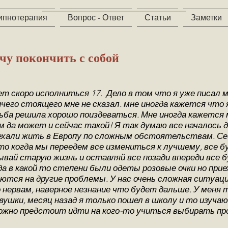
ипнотерапия
Вопрос - Ответ
Статьи
Заметки
чу покончить с собой
лет скоро исполниться 17. Дело в том что я уже писал 
ичего стоящего мне не сказал. мне иногда кажется что я
ьба решила хорошо поиздеваться. Мне иногда кажется 
м да может и сейчас такой! Я так думаю все началось 
еехали жить в Европу по сложным обстоятельствам. Се
что когда мы переедем все измениться к лучшему, все б
бывай старую жизнь и оставляй все позади впереди все 
а в какой то степени были одеты розовые очки но прие
тся на другие проблемы. У нас очень сложная ситуац
 нервам, наверное незнание что будет дальше. У меня 
вушки, месяц назад я только пошел в школу и то изучаю
можно предстоит идти на кого-то учиться выбирать п