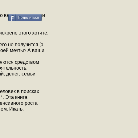
то вы повзрослели и
Поделиться
искрене этого хотите.
го не получится (а
воей мечты? А ваши
ляются средством
оятельность,
й, денег, семьи,
Человек в поисках
". Эта книга
енсивного роста
ем. Икать,