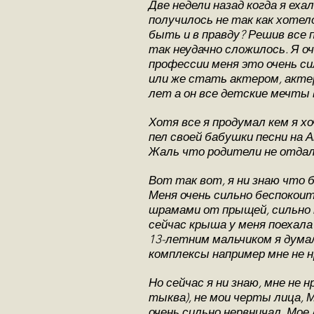
Две недели назад когда я ех
получилось не так как хоте
быть и в правду? Решив все п
так неудачно сложилось. Я 
профессии меня это очень с
или же стать актером, актер
лет а он все детские мечты
Хотя все я продумал кем я х
пел своей бабушки песни на 
Жаль что родители не отдали
Вот так вот, я ни знаю что б
Меня очень сильно беспокои
шрамами от прыщей, сильно 
сейчас крыша у меня поехала 
13-летним мальчиком я думал 
комплексы например мне не 
Но сейчас я ни знаю, мне не 
тыква), не мои черты лица, 
очень сильно нервничал. Мо