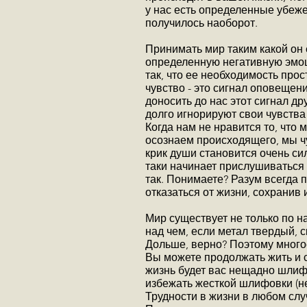
у нас есть определенные убежен
получилось наоборот.
Принимать мир таким какой он 
определенную негативную эмоц
так, что ее необходимость про
чувство - это сигнал оповещен
доносить до нас этот сигнал д
долго игнорируют свои чувства
Когда нам не нравится то, что
осознаем происходящего, мы чу
крик души становится очень си
таки начинает прислушиваться 
так. Понимаете? Разум всегда 
отказаться от жизни, сохранив
Мир существует не только по на
над чем, если метал твердый, 
Дольше, верно? Поэтому многое
Вы можете продолжать жить и 
жизнь будет вас нещадно шлиф
избежать жесткой шлифовки (н
Трудности в жизни в любом случ