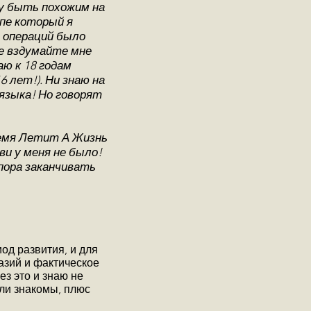
чу быть похожим на
ипе который я
е операций было
не вздумайте мне
аю к 18 годам
 лет!). Ни знаю на
языка! Но говорят
ремя Летит А Жизнь
и у меня не было!
пора заканчивать
од развития, и для
азий и фактическое
з это и знаю не
ли знакомы, плюс