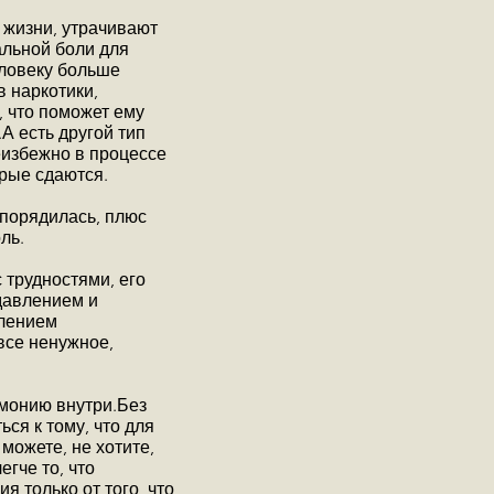
 жизни, утрачивают
альной боли для
еловеку больше
в наркотики,
, что поможет ему
.А есть другой тип
еизбежно в процессе
орые сдаются.
аспорядилась, плюс
ль.
с трудностями, его
давлением и
влением
все ненужное,
рмонию внутри.Без
ся к тому, что для
можете, не хотите,
егче то, что
я только от того, что