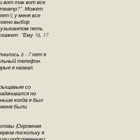
и вот так вот все
й театр?". Может
ет!), у меня все
можно выбор
 музыкантом петь
кажет: "Ему 16, 17
нилось 6 - 7 лет я
бильный телефон.
рые я назвал.
 прыщавым со
задачивался но
аньше когда я был
у меня были
 головы (Огромная
ервов поскольку я
рили родственники