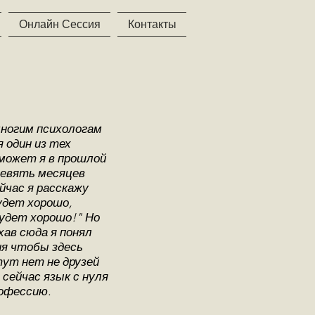
Онлайн Сессия
Контакты
многим психологам
 один из тех
может я в прошлой
девять месяцев
йчас я расскажу
удет хорошо,
будет хорошо!" Но
хав сюда я понял
ия чтобы здесь
тут нет не друзей
 сейчас язык с нуля
рофессию.