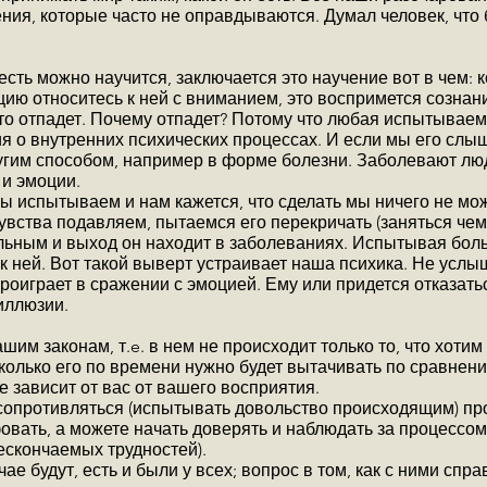
ия, которые часто не оправдываются. Думал человек, что бу
есть можно научится, заключается это научение вот в чем: 
ию относитесь к ней с вниманием, это воспримется сознан
сто отпадет. Почему отпадет? Потому что любая испытывае
ия о внутренних психических процессах. И если мы его слы
ругим способом, например в форме болезни. Заболевают люди
 и эмоции.
 мы испытываем и нам кажется, что сделать мы ничего не м
вства подавляем, пытаемся его перекричать (заняться чем
льным и выход он находит в заболеваниях. Испытывая боль 
к ней. Вот такой выверт устраивает наша психика. Не услыш
проиграет в сражении с эмоцией.
Ему или придется отказать
 иллюзии.
шим законам, т.e. в нем не происходит только то, что хоти
сколько его по времени нужно будет вытачивать по сравнен
 зависит от вас от вашего восприятия.
сопротивляться (испытывать довольство происходящим) пр
овать, а можете начать доверять и наблюдать за процессо
ескончаемых трудностей).
ае будут, есть и были у всех; вопрос в том, как с ними спра