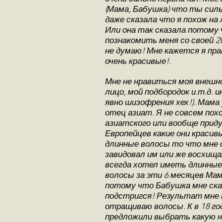
(Мама, Бабушка) что ты силь
даже сказала что я похож на
Или она так сказала потому ч
познакомить меня со своей 20
не думаю! Мне кажется я прав
очень красивые!.
Мне не нравиться моя внешно
лицо, мой подбородок и.т.д. 
явно шизофрения хех!). Мама
отец азиат. Я не совсем пох
азиатского или вообще приду
Европейцев какие они краси
длинные волосы то что мне о
завидовал им или же восхища
всегда хотел иметь длинные 
волосы за эти 6 месяцев Мам
потому что Бабушка мне сказа
подстригся! Результат мне по
отращиваю волосы. К в 18 го
предложили выбрать какую н