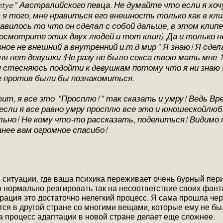
Gotye" Австралийского певца. Не думайте что если я хо
я того, мне нравиться его внешность только как в кл
авилось то что он сделал с собой дальше, в этом клип
осмотрите этих двух людей и тот клип). Да и только 
ное не внешний а внутренний и.т.д мир" Я знаю! Я сдел
ня нет девушки (Не разу не было секса твою мать мне 16
я стесняюсь подойти к девушкам потому что я ни знаю 
е против были бы познакомиться.
ит, я все это "Просплю!" так сказать и умру! Ведь В
сли я все равно умру просплю все это и юношескойлюбв
льно! Не кому что-то рассказать, поделиться! Видимо 
нее вам огромное спасибо!
 ситуации, где ваша психика переживает очень бурный пери
 нормально реагировать так на несоответствие своих фант
ация это достаточно нелегкий процесс. Я сама прошла чере
тся в другой стране со многими вещами, которые ему не бы
а процесс адаптации в новой стране делает еще сложнее.