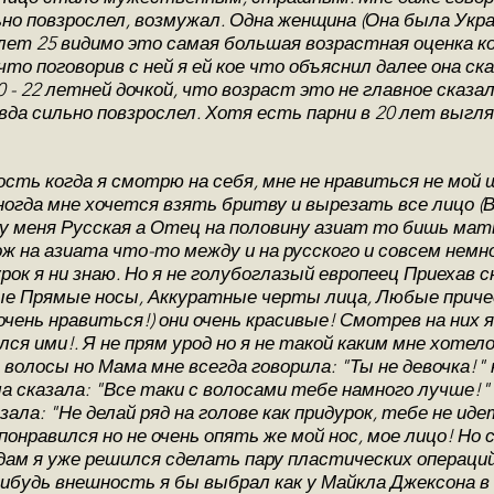
но повзрослел, возмужал. Одна женщина (Она была Укра
 лет 25 видимо это самая большая возрастная оценка к
то поговорив с ней я ей кое что объяснил далее она ск
 - 22 летней дочкой, что возраст это не главное сказал
да сильно повзрослел. Хотя есть парни в 20 лет выгляд
сть когда я смотрю на себя, мне не нравиться не мой ш
иногда мне хочется взять бритву и вырезать все лицо (
 у меня Русская а Отец на половину азиат то бишь мать
ож на азиата что-то между и на русского и совсем нем
рок я ни знаю. Но я не голубоглазый европеец Приехав 
вые Прямые носы, Аккуратные черты лица, Любые приче
чень нравиться!) они очень красивые! Смотрев на них 
лся ими!. Я не прям урод но я не такой каким мне хоте
волосы но Мама мне всегда говорила: "Ты не девочка!"
а сказала: "Все таки с волосами тебе намного лучше!"
ла: "Не делай ряд на голове как придурок, тебе не идет
нравился но не очень опять же мой нос, мое лицо! Но с
дам я уже решился сделать пару пластических операций
ибудь внешность я бы выбрал как у Майкла Джексона в 