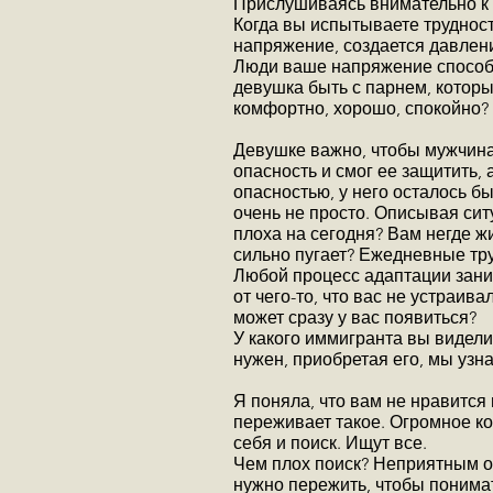
Прислушиваясь внимательно к с
Когда вы испытываете трудност
напряжение, создается давлен
Люди ваше напряжение способны
девушка быть с парнем, которы
комфортно, хорошо, спокойно? 
Девушке важно, чтобы мужчина 
опасность и смог ее защитить, 
опасностью, у него осталось бы
очень не просто. Описывая сит
плоха на сегодня? Вам негде ж
сильно пугает? Ежедневные тр
Любой процесс адаптации заним
от чего-то, что вас не устраив
может сразу у вас появиться?
У какого иммигранта вы видели 
нужен, приобретая его, мы узн
Я поняла, что вам не нравится 
переживает такое. Огромное ко
себя и поиск. Ищут все.
Чем плох поиск? Неприятным ощ
нужно пережить, чтобы понимать