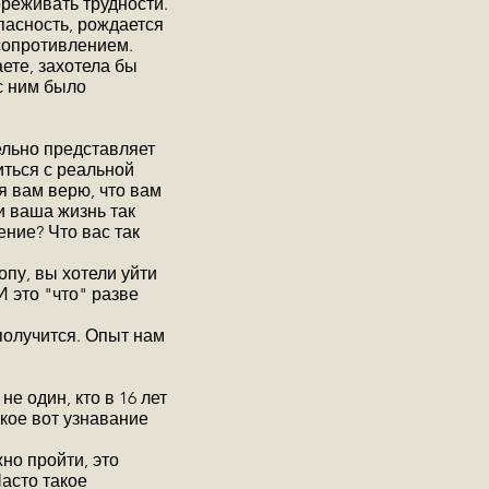
реживать трудности.
опасность, рождается
сопротивлением.
ете, захотела бы
с ним было
ельно представляет
иться с реальной
 я вам верю, что вам
и ваша жизнь так
ение? Что вас так
опу, вы хотели уйти
И это "что" разве
 получится. Опыт нам
е один, кто в 16 лет
акое вот узнавание
но пройти, это
Часто такое