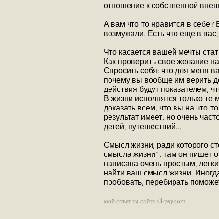
отношение к собственной внеш
А вам что-то нравится в себе? 
возмужали. Есть что еще в вас,
Что касается вашей мечты стать
Как проверить свое желание на
Спросить себя: что для меня в
почему вы вообще им верить до
действия будут показателем, ч
В жизни исполнятся только те 
доказать всем, что вы на что-т
результат имеет, но очень час
детей, путешествий...
Смысл жизни, ради которого сто
смысла жизни", там он пишет о 
написана очень простым, легк
найти ваш смысл жизни. Иногд
пробовать, перебирать поможет
мой ответ на сайте
all-psy.com