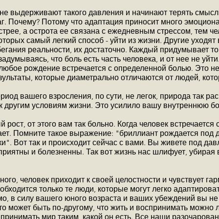
 не выдерживают такого давления и начинают терять смысл
аг. Почему? Потому что адаптация приносит много эмоцион
острее, а острота ее связана с ежедневным стрессом, тем ч
оторых самый легкий способ - уйти из жизни. Другие уходят 
егания реальности, их достаточно. Каждый придумывает то
адумываясь, что боль есть часть человека, и от нее не уйти
 любое рождение встречается с определенной болью. Это н
езультаты, которые диаметрально отличаются от людей, кот
ериод вашего взросления, по сути, не легок, природа так р
к другим условиям жизни. Это усилило вашу внутреннюю бо
 рост, от этого вам так больно. Когда человек встречается 
ает. Помните такое выражение: "бриллиант рождается под 
ки". Вот так и происходит сейчас с вами. Вы живете под да
приятны и болезненны. Так вот жизнь нас шлифует, убирая 
ого, человек приходит к своей целостности и чувствует га
бходится только те люди, которые могут легко адаптировать
мо, в силу вашего юного возраста и ваших убеждений вы не 
то может быть по-другому, что жить и воспринимать можно л
 принимать мир таким, какой он есть. Все наши разочаровани