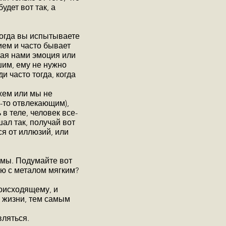
дет вот так, а
когда вы испытываете
ием и часто бывает
мая нами эмоция или
шим, ему не нужно
 часто тогда, когда
ожем или мы не
-то отвлекающим),
в теле, человек все-
ал так, получай вот
ся от иллюзий, или
м мы. Подумайте вот
ию с металом мягким?
оисходящему, и
м жизни, тем самым
вляться.