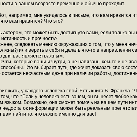
ности в вашем возрасте временно и обычно проходит.
Вот, например, мне увиделось в письме, что вам нравится ч
 что вам нравится? Что это?
 актером, это может быть достигнуто вами, если только вы 
 истинность и прочность?
ажнее, следовать мнению окружающих о том, что у меня ниче
лжны?) или верить в себя и делать что-то в направлении с
то для вас является важным.
мечты, которые ваши изнутри, а не навязаны кем-то и не яв
о способны. Кто выбирает путь, где хочет доказать свою сост
то остается несчастным даже при наличии работы, достижени
ит жить, у каждого человека свой. Есть книга В. Франкла "
том, что "Если у человека есть зачем, он вынесет любое как
им языком. Возможно, она сможет помочь на вашем пути инт
а недостаток информации может быть реальным препятстви
 вам найти то, что важно именно для вас!