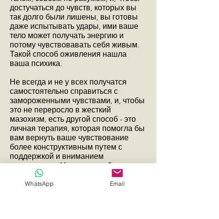
достучаться до чувств, которых вы
так долго были лишены, вы готовы
даже испытывать удары, ими ваше
тело может получать энергию и
потому чувствовавать себя живым.
Такой способ оживления нашла
ваша психика.
Не всегда и не у всех получатся
самостоятельно справиться с
замороженными чувствами, и, чтобы
это не переросло в жесткий
мазохизм, есть другой способ - это
личная терапия, которая помогла бы
вам вернуть ваше чувствование
более конструктивным путем с
поддержкой и вниманием
специалиста. На это потребуется
ваше желание начать в себе
разбираться.
WhatsApp
Email
мой ответ на сайте
all-psy.com