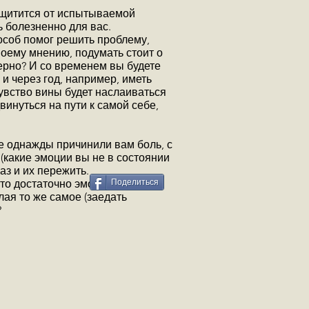
защитится от испытываемой
ь болезненно для вас.
особ помог решить проблему,
моему мнению, подумать стоит о
ерно? И со временем вы будете
 и через год, например, иметь
увство вины будет наслаиваться
винуться на пути к самой себе,
е однажды причинили вам боль, с
 (какие эмоции вы не в состоянии
аз и их пережить.
 это достаточно эмоциональный
Поделиться
лая то же самое (заедать
?