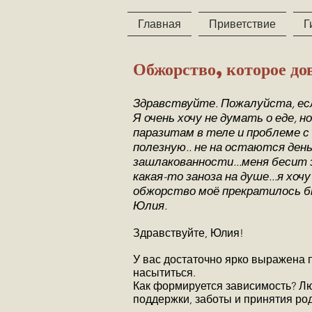
Главная
Приветствие
Г
Обжорство, которое до
Здравствуйте. Пожалуйста, если
Я очень хочу не думать о еде, н
паразитам в теле и проблеме с 
полезную.. не на остаются день
зашлакованности...меня бесит э
какая-то заноза на душе...я хо
обжорство моё прекратилось бы.
Юлия.
Здравствуйте, Юлия!
У вас достаточно ярко выражена п
насытиться.
Как формируется зависимость? Лю
поддержки, заботы и принятия ро