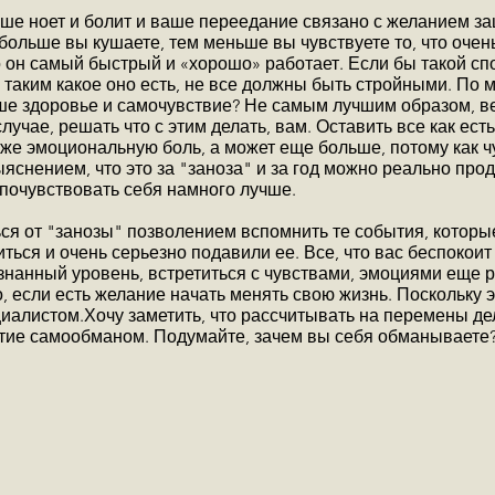
душе ноет и болит и ваше переедание связано с желанием 
больше вы кушаете, тем меньше вы чувствуете то, что очен
о он самый быстрый и «хорошо» работает. Если бы такой сп
 таким какое оно есть, не все должны быть стройными. По 
аше здоровье и самочувствие? Не самым лучшим образом, в
лучае, решать что с этим делать, вам. Оставить все как есть
же эмоциональную боль, а может еще больше, потому как ч
ыяснением, что это за "заноза" и за год можно реально прод
 почувствовать себя намного лучше.
ся от "занозы" позволением вспомнить те события, которы
иться и очень серьезно подавили ее. Все, что вас беспокоит
знанный уровень, встретиться с чувствами, эмоциями еще р
о, если есть желание начать менять свою жизнь. Поскольку
циалистом.Хочу заметить, что рассчитывать на перемены де
ятие самообманом. Подумайте, зачем вы себя обманываете