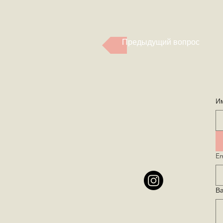
Предыдущий вопрос
И
Em
В