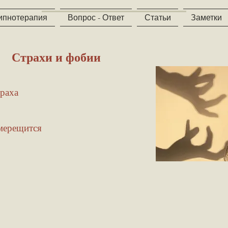
ипнотерапия
Вопрос - Ответ
Статьи
Заметки
 фобии
траха
 мерещится