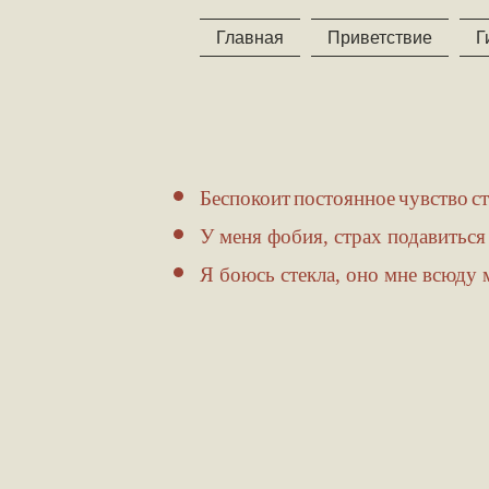
Главная
Приветствие
Г
Страхи и
Беспокоит постоянное чувство с
У меня фобия, страх подавиться
Я боюсь стекла, оно мне всюду