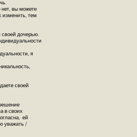
чь.
 нет, вы можете
х изменить, тем
 своей дочерью.
индивидуальности
дуальности, я
никальность,
 даете своей
 решение
ва в своих
огласна, ей
ю уважать /