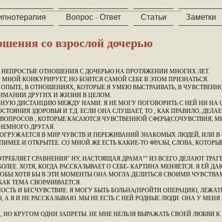
ипнотерапия
Вопрос - Ответ
Статьи
Заметки
ошения со взрослой дочерью
ЕНЬ НЕПРОСТЫЕ ОТНОШЕНИЯ С ДОЧЕРЬЮ НА ПРОТЯЖЕНИИ МНОГИХ ЛЕТ.
О МНОЙ КОНКУРИРУЕТ, НО БОИТСЯ САМОЙ СЕБЕ В ЭТОМ ПРИЗНАТЬСЯ.
ОПЫТЕ, В ОТНОШЕНИЯХ, КОТОРЫЕ Я УМЕЮ ВЫСТРАИВАТЬ, В ЧУВСТВЕНН
ИМАНИИ ДРУГИХ И ЖИЗНИ В ЦЕЛОМ.
НУЮ ДИСТАНЦИЮ МЕЖДУ НАМИ. Я НЕ МОГУ ПОГОВОРИТЬ С НЕЙ НИ НА О
ТОЯНИЯ ЗДОРОВЬЯ И Т.Д. ЕСЛИ ОНА СЛУШАЕТ, ТО , КАК ПРАВИЛО, ДЕЛАЕ
 ВОПРОСОВ , КОТОРЫЕ КАСАЮТСЯ ЧУВСТВЕННОЙ СФЕРЫ(СОЧУВСТВИЯ, М
НЕМНОГО ДРУГАЯ.
 ПОГРУЖАЕТСЯ В МИР ЧУВСТВ И ПЕРЕЖИВАНИЙ ЗНАКОМЫХ ЛЮДЕЙ, ИЛИ В
ИМЕЕ И ОТКРЫТЕЕ. СО МНОЙ ЖЕ ЕСТЬ КАКИЕ-ТО ФРАЗЫ, СЛОВА, КОТОРЫ
ОТРЕБЛЯЕТ СРАВНЕНИЯ" НУ, НАСТОЯЩАЯ ДРАМА"" ИЗ ВСЕГО ДЕЛАЮТ ТРАГ
ОЛЕЕ. ХОТЯ, КОГДА РАССКАЗЫВАЕТ О СЕБЕ- КАРТИНА МЕНЯЕТСЯ. Я ЕЙ 
ЧТОБЫ ХОТЯ БЫ В ЭТИ МОМЕНТЫ ОНА МОГЛА ДЕЛИТЬСЯ СВОИМИ ЧУВСТВ
 КАК ТЕМА СВОРАЧИВАЕТСЯ.
СТЬ И БЕСЧУВСТВИЕ. Я МОГУ БЫТЬ БОЛЬНА(ПРОЙТИ ОПЕРАЦИЮ, ЛЕЖАТЬ 
, А Я И НЕ РАССКАЗЫВАЮ. МЫ НЕ ЕСТЬ С НЕЙ РОДНЫЕ ЛЮДИ. ОНА У МЕН
 НО КРУГОМ ОДНИ ЗАПРЕТЫ. НЕ МНЕ НЕЛЬЗЯ ВЫРАЖАТЬ СВОЕЙ ЛЮБВИ К 