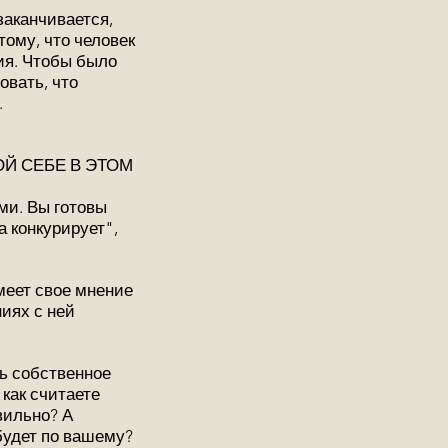
заканчивается,
тому, что человек
ния. Чтобы было
овать, что
.
ОЙ СЕБЕ В ЭТОМ
ми. Вы готовы
а конкурирует",
меет свое мнение
ниях с ней
ть собственное
 как считаете
вильно? А
 будет по вашему?