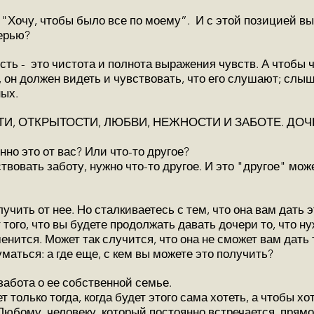
 "Хочу, чтобы было все по моему”. И с этой позицией в
ерью?
сть - это чистота и полнота выражения чувств. А чтобы 
 он должен видеть и чувствовать, что его слушают; слыш
ных.
ТИ, ОТКРЫТОСТИ, ЛЮБВИ, НЕЖНОСТИ И ЗАБОТЕ. ДО
но это от вас? Или что-то другое?
твовать заботу, нужно что-то другое. И это "другое" мож
лучить от нее. Но сталкиваетесь с тем, что она вам дать э
 того, что вы будете продолжать давать дочери то, что н
енится. Может так случится, что она не сможет вам дать 
маться: а где еще, с кем вы можете это получить?
забота о ее собственной семье.
только тогда, когда будет этого сама хотеть, а чтобы хо
 Любому человеку, который постоянно встречается прямо