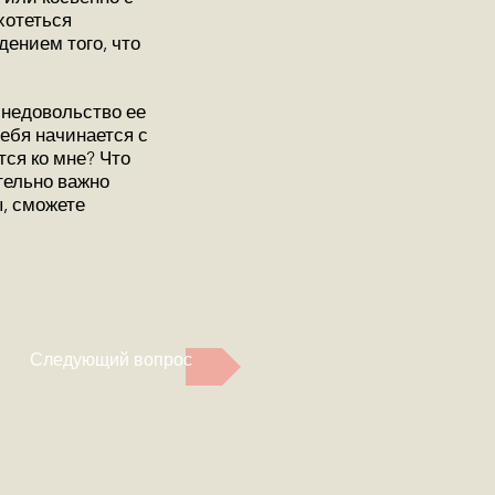
хотеться
дением того, что
 недовольство ее
ебя начинается с
тся ко мне? Что
тельно важно
ы, сможете
Следующий вопрос