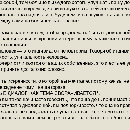
а собой, тем больше вы будете хотеть улучшать вашу до
ная жизнь, и кроме дочери и внуков в вашей жизни ничего
овольствo на дочь, и, в будущем, и на внуков, пытаясь и
ежду вами на большее расстояние.
заключается в том, чтобы продолжать быть недовольной
 вашей жизни, искренний интерес к нему, уважение его 
я отношения.
еловек — это индивид, он неповторим. Говоря об индиви
сть, уникальность человека.
ери отличаются от ваших собственных, это и есть ее у
 принять достаточно сложно.
ь искренности, о которой вы мечтаете, потому как вы не
ерждение тому - ваша фраза:
Ь В ДИАЛОГ, КАК ТЕМА СВОРАЧИВАЕТСЯ".
о вы такое начинаете говорить, что ваша дочь принимает
ступая в диалог с ней, вы подчеркиваете, что она не пра
дальше не продолжать слушать от вас то, с чем она не с
зговора с вами, чем встречаться с вашей неспособность