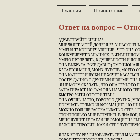
Главная
Приветствие
Г
Ответ на вопрос - Отн
ЗДРАВСТВУЙТЕ, ИРИНА!
МНЕ 58 ЛЕТ. МОЕЙ ДОЧЕРИ 37. У НАС ОЧ
У МЕНЯ ТАКОЕ ВПЕЧАТЛЕНИЕ , ЧТО ОНА С
КОНКУРИРУЕТ В ЗНАНИЯХ, В ЖИЗНЕННОМ 
УМЕЮ ПРОЯВЛЯТЬ, В ДУШЕВНОСТИ И ПОН
ОНА ВЫБРАЛА (УЖЕ ДАВНО) ЭМОЦИОНАЛЬ
КАСАЕТСЯ МЕНЯ, МОИХ ЧУВСТВ, МОЕГО СОС
ОНА КАТЕГОРИЧЕСКИ НЕ ХОЧЕТ КАСАТЬСЯ
СОСТРАДАНИЯ) С ДРУГИМИ ЛЮДЬМИ ОНА 
Я НЕ МОГУ СКАЗАТЬ , ЧТО ОНА ГЛУБОКО
ЗАТРАГИВАЮТ, НО ТАМ ОНА НАМНОГО ТЕРП
БЫСТРО УЙТИ ОТ ЭТОЙ ТЕМЫ.
ОНА ОЧЕНЬ ЧАСТО, ГОВОРЯ О ДРУГИХ, УП
ПОЛУЧАТЬ ТОЛЬКО ИНФОРМАЦИЮ, НО НЕ Б
МОЖНО БОЛЬШЕ РАССКАЗЫВАТЬ О СЕБЕ, 
СТОИТ ТОЛЬКО МНЕ ВСТУПИТЬ В ДИАЛОГ,
МЕНЯ ДУШИТ ЕЕ ТАКАЯ НЕ ЭМОЦИОНАЛЬНО
ДАЖЕ НЕ СПРОСИТ , КАК Я СЕБЯ ЧУВСТВУЮ
Я ТАК ХОЧУ РЕАЛИЗОВЫВАТЬ СЕБЯ МАМОЙ,