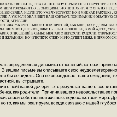
АЖАТЬ СВОЮ БОЛЬ, СТРАХИ. ЭТО СРАЗУ ОБРЫВАЕТСЯ. СОЧУВСТВИЯ К ИХ
. ДЕТИ ГОЛОДАЮТ ПО ЕЕ ЭМОЦИЯМ. ЭТО НЕ ЗНАЧИТ , ЧТО ОНА ИХ НЕ ЦЕЛ
, БЕЗ СЕРДЦА. И ДЕТИ ЭТО УЖЕ ЧУВСТВУЮТ. НО И МНЕ КАК БАБУШКЕ , Р
ЕПЛЕ. А УЖ ЕСЛИ ОНА ВИДИТ НАШ КОНТАКТ, ПОНИМАНИЕ И ОБРАТНУЮ СВ
ОСТИ, АГРЕССИИ.
ЕНИЯХ. УЖ ОЧЕНЬ МНОГО ОГРАНИЧЕНИЙ, КАК МНЕ , ТАК И ДЕТЯМ. ВЫСК
ОЛЧАНИЕ МНОГОДНЕВНОЕ, ЛИБО ОЧЕНЬ БОЛЕЗНЕННЫЕ, В МОЙ АДРЕС, УКУС
ТАКИХ ОТНОШЕНИЙ В СЕМЬЕ. МЕЧТАЮ О ЛЕГКОСТИ, РАДОСТИ, ОТКРЫТОС
ЬЮ И ЖЕЛАНИЕМ. НО ЧУВСТВУЮ СТЕНУ И ЭТО ДУШИТ МЕНЯ, В ПРЯМОМ СМ
сть определенная динамика отношений, которая привела 
. В вашем письме вы описываете свою неудовлетвореннос
тели бы ее видеть. Она не оправдывает ваши ожидания, 
астной, вы страдаете.
я с ней) вашей дочери - это результат вашего воспитан
ребенка, как родители. Причина вашего недовольства ее 
ой, своей собственной жизнью, недовольством мира. Др
 но то, как мы реагируем, всегда связано с нашей глубок