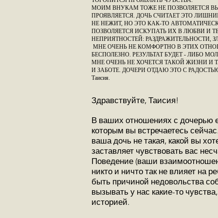
ТОРОПИТСЯ ПРОЯВЛЯТЬ ЧУВСТВА.
МОИМ ВНУКАМ ТОЖЕ НЕ ПОЗВОЛЯЕТСЯ ВЫР
ПРОЯВЛЯЕТСЯ. ДОЧЬ СЧИТАЕТ ЭТО ЛИШНИМ
НЕ НЕЖИТ, НО ЭТО КАК-ТО АВТОМАТИЧЕСКИ
ПОЗВОЛЯЕТСЯ ИСКУПАТЬ ИХ В ЛЮБВИ И Т
НЕПРИЯТНОСТЕЙ: РАЗДРАЖИТЕЛЬНОСТИ, ЗЛ
МНЕ ОЧЕНЬ НЕ КОМФОРТНО В ЭТИХ ОТНОШ
БЕСПОЛЕЗНО. РЕЗУЛЬТАТ БУДЕТ - ЛИБО М
МНЕ ОЧЕНЬ НЕ ХОЧЕТСЯ ТАКОЙ ЖИЗНИ И 
И ЗАБОТЕ. ДОЧЕРИ ОТДАЮ ЭТО С РАДОСТ
Таисия.
Здравствуйте, Таисия!
В ваших отношениях с дочерью е
которым вы встречаетесь сейчас
ваша дочь не такая, какой вы хо
заставляет чувствовать вас несч
Поведение (ваши взаимоотношени
никто и ничто так не влияет на 
быть причиной недовольства соб
вызывать у нас какие-то чувства,
историей.