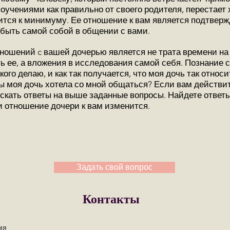
оучениями как правильно от своего родителя, перестает 
ится к минимуму. Ее отношение к вам является подтверж
т быть самой собой в общении с вами.
ошений c вашей дочерью является не трата времени на
 ее, а вложения в исследования самой себя. Познание с
кого делаю, и как так получается, что моя дочь так относи
бы моя дочь хотела со мной общаться? Если вам действи
искать ответы на выше заданные вопросы. Найдете ответ
и отношение дочери к вам изменится.
Задать свой вопрос
Контакты
мя