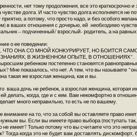
ренности, нет тому продолжения, все это краткосрочно и 
чувстве долга. И часто чувство долга исполняется не по
приятно, а потому, что просто надо, и без особого жела
ем) в ваших отношения с дочерью, ей необходимо чувств
альник – подчиненный/ взрослый- родитель, а на равных
ние о ее поведении:
 , ЧТО ОНА СО МНОЙ КОНКУРИРУЕТ, НО БОИТСЯ САМ
 ЗНАНИЯХ, В ЖИЗНЕННОМ ОПЫТЕ, В ОТНОШЕНИЯХ".
ыросшим ребенком постепенно становятся равноправны
х? Мне показалось, что нет. А тем, что вы называете "он
 она такая же взрослая женщина, как и вы.
то ваша дочь не ребенок, а взрослая женщина, которая и
ей делать, когда, где и с кем. Вам некомфортно в отноше
 делает много неправильно, то есть не по вашему.
 внимание на то, что за собой вы оставляете право име
 нужным вы. Если вы имеете право выбора (поступать так,
го не имеет? Только потому что вы считаете что это непра
ак? Тогда когда это не будет вам доставлять дискомфорт,