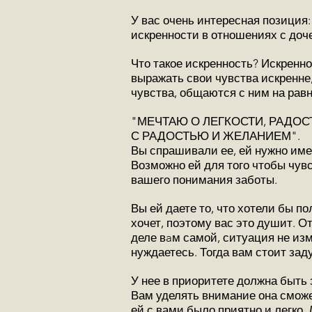
У вас очень интересная позиция:
искренности в отношениях с доч
Что такое искренность? Искренно
выражать свои чувства искренне,
чувства, общаются с ним на рав
"МЕЧТАЮ О ЛЕГКОСТИ, РАДОС
С РАДОСТЬЮ И ЖЕЛАНИЕМ".
Вы спрашивали ее, ей нужно имен
Возможно ей для того чтобы чувс
вашего понимания заботы.
Вы ей даете то, что хотели бы по
хочет, поэтому вас это душит. От
деле вaм самой, ситуация не изм
нуждаетесь. Тогда вам стоит заду
У нее в приоритете должна быть 
Вам уделять внимание она сможет 
ей с вами было приятно и легко.