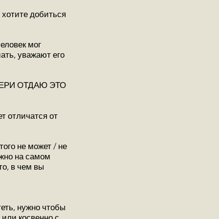
ы хотите добиться
человек мог
ать, уважают его
ЧЕРИ ОТДАЮ ЭТО
ет отличатся от
того не может / не
ужно на самом
то, в чем вы
теть, нужно чтобы
 или косвенно с