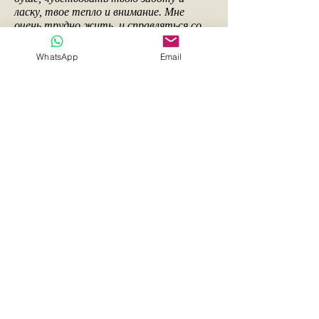
ласку, твое тепло и внимание. Мне
очень трудно жить и справляться со
всеми проблемами самой. Мне больно,
когда меня критикуют, и я думаю, что
WhatsApp
Email
критика, кроме разрушения, мало чего
приносит мне. Я хочу, чтобы ты знала,
что твоя забота, ласка, любовь, твоя
поддержка для меня очень важны! Мне
хочется, чтобы ты проводила со мнoй
время, обнимала меня, выслушивала и
целовала. Это поможет мне
чувствовать себя любимой и нужной.
Мне очень хочется, чтобы я могла на
тебя опереться когда мне трудно.
Мамочка услышь меня, меня очень плохо
без тебя!
Думаю, после прочтения вашего
письма, поведение вашей мамы станет
более внимательным к вам.
Я желаю вам всего доброго и хорошего
и рада, что вы мне написали!)