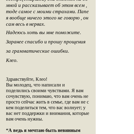
мной и рассказывает об этом всем ,
тоде самое с моими страхами. Папе
я вообще ничего этого не говорю , он
сам весь в нервах.
Надеюсь хоть вы мне поможите.
Заранее спасибо и прошу прощения
за грамматические ошибки.
Клео.
Здравствуйте, Клео!
Вы молодец, что написали и
поделились своими чувствами. Я вам
сочувствую, понимаю, что вам очень не
просто сейчас жить в семье, где вам не с
кем поделиться тем, что вас волнует; у
вас нет поддержки и внимания, которые
вам очень нужны.
“А ведь я мечтаю быть невинным