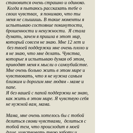
становится очень страшно и одиноко.
Когда я пытаюсь рассказать тебе о
своих чувствах, я понимаю, что ты
меня не слышишь. В такие моменты я
испытываю состояние покинутости,
брошенности и ненужности. Я стала
думать, зачем я пришла в этот мир,
который совсем не знаю. Мне 12 лет и
без твоей поддержки мне очень плохо и
я не знаю, что мне делать. Чувства,
которые я испытываю думая об этом,
приводят меня к мыcли о самоубийстве.
Мне очень больно жить в этом мире и
чувствовать, что я не нужна самым
близким и дорогим мне людям - маме и
папе.
Я без вашей с папой поддержки не знаю,
как жить в этом мире. Я чувствую себя
не нужной вам, мама.
Мама, мне очень хотелось бы с тобой
делиться своми чувствами, делиться с
тобой тем, что происходит в моей
душе, чувствовать твою заботу и