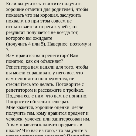
Если вы учитесь и хотите получить
хорошие отметки для родителей, чтобы
показать что вы хорошая, заслужить
похвалу, но при этом совсем не
испытываете интереса к учебе, то
результат получается не всегда тот,
которого вы ожидаете
(получить 4 или 5). Наверное, поэтому и
3.
Вам нравится ваш репетитор? Вам
понятно, как он объясняет?
Репетитора вам наняли для того, чтобы
вы могли спрашивать у него все, что
вам непонятно по предметам, не
стесняйтесь это делать. Поговорите с
репетитором и расскажите о тройках.
Поделитесь с ним, что вам не понятно.
Попросите объяснить еще раз.
Мне кажется, хорошие оценки легче
получить тем, кому нравится предмет и
человек увлечен или заинтересован им.
А вам нравятся какие-то предметы в
школе? Что вас из того, что вы учите в