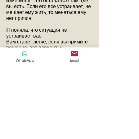
изменится - это оставаться там, где
вы есть. Если его все устраивает, не
мешает ему жить, то меняться ему
нет причин.
Я поняла, что ситуация не
устраивает вас.
Вам станет легче, если вы примите
решение, вот варианты:
- принимать его таким, какой он есть
- искать другого
WhatsApp
Email
- менять его
- меняться самой
Каждый из предложенных варинтов
несет определенные последствия.
Принимая решение, подумайте, что
вам это будет стоить и что вы
получите на выходе.
Вы привлекли в свою жизнь
инфантильного мужчину. Люди
встречаются нам на нашем пути не
просто так, этому есть причина.