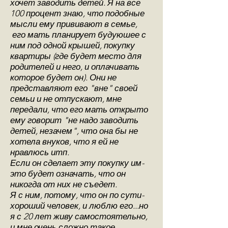
хочет заводить детей. Я на все
100 процент знаю, что подобные
мысли ему прививают в семье,
его мать планирует будуюшее с
ним под одной крышей, покупку
квартиры (где будет место для
родителей и него, и оплачивать
которое будет он). Они не
представляют его "вне" своей
семьи и не отпускают, мне
передали, что его мать открыто
ему говорит "не надо заводить
детей, незачем", что она бы не
хотела внуков, что я ей не
нравлюсь итп.
Если он сделает эту покупку им-
это будет означать, что он
никогда от них не съедет.
Я с ним, потому, что он по сути-
хороший человек, и люблю его...но
я с 20 лет живу самостоятельно,
и мне очень сложно такое