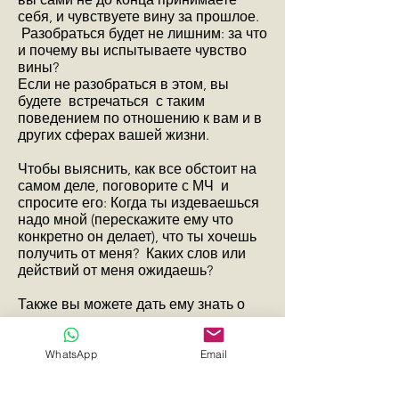
себя, и чувствуете вину за прошлое.
Разобраться будет не лишним: за что
и почему вы испытываете чувство
вины?
Если не разобраться в этом, вы
будете встречаться с таким
поведением по отношению к вам и в
других сферах вашей жизни.
Чтобы выяснить, как все обстоит на
самом деле, поговорите с МЧ и
спросите его: Когда ты издеваешься
надо мной (перескажите ему что
конкретно он делает), что ты хочешь
получить от меня? Каких слов или
действий от меня ожидаешь?
Также вы можете дать ему знать о
том, что вы чувствуете, когда он это
делает.
Что вам неприятно, обидно, вы
WhatsApp
Email
испытываете чувство вины, вы
растеряны…. Что еще вы