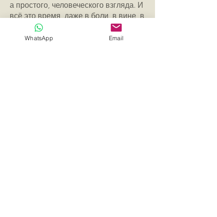
а простого, человеческого взгляда. И
всё это время, даже в боли, в вине, в
вас, оставалось что-то, что не
разрушилось.
WhatsApp
Email
Иногда вина ощущается как нечто
настолько укоренённое, что начинает
восприниматься почти как
естественное состояние, как
неотъемлемая часть внутреннего
мира, как правда, с которой не
спорят, потому что она звучит тише,
чем мысли, но настойчивее, чем
любые доводы. И в этой кажущейся
очевидности трудно заметить, что за
виной может скрываться
незавершённая история, та, в
которой не было ни слушателя, ни
свидетеля, ни человеческой руки,
способной удержать в момент, когда
больше всего этого не хватало.