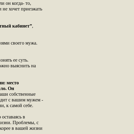
и он когда- то,
и не хочет приезжать
стный кабинет”
,
иями своего мужа.
онять ее суть.
можно выяснить на
ни: место
ело. Он
ваши собственные
одит с вашим мужем -
и, к самой себе.
 оставаясь в
жизни. Проблемы, с
скорее в вашей жизни