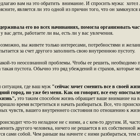
длагаю вам на это обратить внимание. И спросить мужа: хотел л
ните, является ли это одной из причин того, что он замкнулся 
оддерживала его во всех начинаниях, помогла организовать ча
у вас дети, работаете ли вы, есть ли у вас увлечения.
 возможно, вы живете только интересами, потребностями и желан
 пытается за счет другого заполнить свою внутреннюю пустоту.
какой-то неосознанной проблемы. Чтобы ее решить, необходимо п
а такая пустота. Обычно это ряд убеждений и страхов, которые 
 ситуация, где ваш муж
"сейчас хочет сменить все в своей жиз
дний город, но уже без меня. Как он говорит, все ему опостыл
жизнь",
это таким способом жизнь обращает ваше внимание на 
ришло время встретиться и начать разбираться. Все, что происх
ных чувств, вашего внутреннего состояния по отношению к жизн
оисходит что-то неладное не с ними, а с кем-то другим. И, часто
енить другого человека, ничего не решается в их собственной 
ся сами собой. Чем раньше вы начнете с ними разбираться, тем 