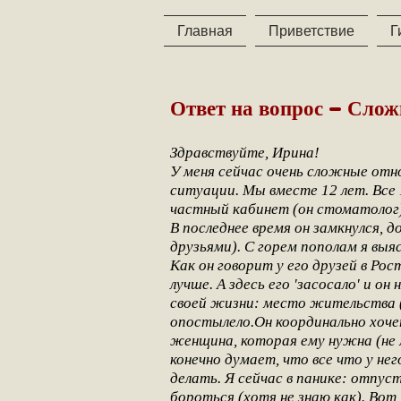
Главная
Приветствие
Г
Ответ на вопрос - Сло
Здравствуйте, Ирина!
У меня сейчас очень сложные отн
ситуации. Мы вместе 12 лет. Все 
частный кабинет (он стоматолог)
В последнее время он замкнулся, 
друзьями). С горем пополам я выясн
Как он говорит у его друзей в Ро
лучше. А здесь его 'засосало' и 
своей жизни: место жительства (х
опостылело.Он координально хочет
женщина, которая ему нужна (не м
конечно думает, что все что у нег
делать. Я сейчас в панике: отпус
бороться (хотя не знаю как). Вот,