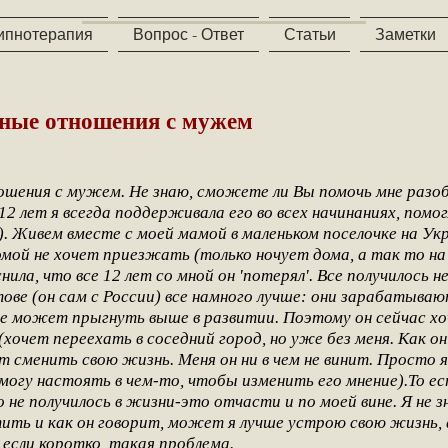
ипнотерапия
Вопрос - Ответ
Статьи
Заметки
жные отношения с мужем
ошения с мужем. Не знаю, сможете ли Вы помочь мне разо
12 лет я всегда поддерживала его во всех начинаниях, помо
. Живем вместе с моей мамой в маленьком поселочке на Укр
домой не хочет приезжать (только ночует дома, а так то на
ила, что все 12 лет со мной он 'потерял'. Все получилось не
стове (он сам с России) все намного лучше: они зарабатыв
он не может прыгнуть выше в развитии. Поэтому он сейчас хо
очет переехать в соседний город, но уже без меня. Как он
 сменить свою жизнь. Меня он ни в чем не винит. Просто я
огу настоять в чем-то, чтобы изменить его мнение).То ес
о не получилось в жизни-это отчасти и по моей вине. Я не з
тить и как он говорит, может я лучше устрою свою жизнь, а
 если коротко, такая проблема.