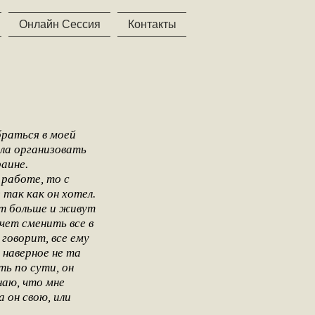
Онлайн Сессия
Контакты
браться в моей
гла организовать
аине.
 работе, то с
 так как он хотел.
ают больше и живут
чет сменить все в
 говорит, все ему
 наверное не та
ть по сути, он
наю, что мне
 он свою, или