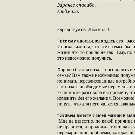
Заранее спасибо.
Людмила.
Здравствуйте, Людмила!
"все ему опостылело здесь его "за
Иногда кажется, что все в семье был
жизни что-то пошло не так. Ему, по в
это невозможно получить.
Хорошо бы для начала поговорить и у
семье? Вам также необходимо подумат
понимать нереализованные потребнос
вас начать необходимые перемены и 
Если после разговора вы поймете, чт
изменить без его желания. Возможно
понять, что для него является важны
“Живем вместе с моей мамой в мал
Мне не известно, по какой причине в
не нравится, и продолжает оставать
переваривание проблемы, которая не