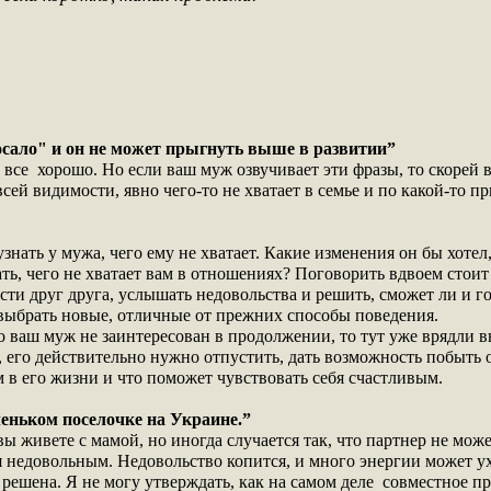
сосало" и он не может прыгнуть выше в развитии”
о все хорошо. Но если ваш муж озвучивает эти фразы, то скорей 
сей видимости, явно чего-то не хватает в семье и по какой-то п
знать у мужа, чего ему не хватает. Какие изменения он бы хоте
ь, чего не хватает вам в отношениях? Поговорить вдвоем стоит 
ти друг друга, услышать недовольства и решить, сможет ли и г
выбрать новые, отличные от прежних способы поведения.
о ваш муж не заинтересован в продолжении, то тут уже врядли в
, его действительно нужно отпустить, дать возможность побыть 
м в его жизни и что поможет чувствовать себя счастливым.
еньком поселочке на Украине.”
ы живете с мамой, но иногда случается так, что партнер не может
ся недовольным. Недовольство копится, и много энергии может у
 решена. Я не могу утверждать, как на самом деле совместное п