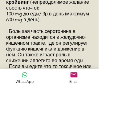
крэйвинг
(непреодолимое желание
съесть что-то):
100 mg до еды/ 3р в день (максимум
600 mg в день).
- Большая часть серотонина в
организме находится в желудочно-
кишечном тракте, где он регулирует
функцию кишечника и движение в
нем. Он также играет роль в
снижении аппетита во время еды.
- Если вы едите что-то токсичное или
раздражающее, кишечник
вырабатывает больше серотонина,
WhatsApp
Email
что увеличивает время прохождения
и изгнания раздражающего
вещества при поносе. Это также
стимулирует тошноту в области
головного мозга, что приводит к
тошноте.
Если вас начнет тошнить, можно
выпить корень имбиря (какое
количество пить, пожалуйста
смотрите в аннотации, каждая банка