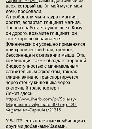
Capsules/40244
самый достойный из
всех, который мы (я, мой муж и моя
дочь) пробовали.
А пробовали мы и таурат магния,
оротат, аспартат, глицинат магния.
Треонат работает лучше всех. Кому
он дорого, возьмите глицинат, он
тоже хорошо усваивается.
(Клинически он успешно применялся
при хронической боли, тревоге,
бессоннице и стягивании мышц. Эта
комбинация также обладает хорошей
биодоступностью с минимальным
слабительным эффектом, так как
глицин активно транспортируется
через стенку кишечника через
клеточный транспортер.)
Лежит здесь:
https://www.iherb.com/pr/Solaray-
Magnesium-Glycinate-400-mg-120-
Vegetarian-Capsules/21315
У 5-HTP есть полезные комбинации с
другими добавками/бадами.