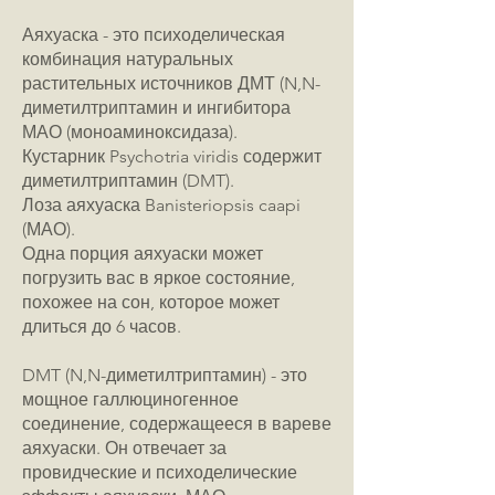
Аяхуаска - это психоделическая
комбинация натуральных
растительных источников ДМТ (N,N-
диметилтриптамин и ингибитора
МАО (моноаминоксидаза).
Кустарник Psychotria viridis содержит
диметилтриптамин (DMT).
Лоза аяхуаска Banisteriopsis caapi
(МАО).
Одна порция аяхуаски может
погрузить вас в яркое состояние,
похожее на сон, которое может
длиться до 6 часов.
DMT (N,N-диметилтриптамин) - это
мощное галлюциногенное
соединение, содержащееся в вареве
аяхуаски. Он отвечает за
провидческие и психоделические