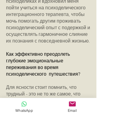
психоделиках и вдохновил меня
пойти учиться на психоделического
интеграционного терапевта, чтобы
мочь помогать другим проживать
психоделический опыт с подержкой и
осуществлять гармоничное слияние
их познания с повседневной жизнью.
Как эффективно преодолеть
глубокие эмоциональные
переживания во время
психоделического путешествия?
Для ясности стоит помнить, что
трудный - это не то же самое, что
плохой.
Все сложности нашего пути имеют
WhatsApp
Email
свою цель, и психоделический опыт
не исключение. Трудности, которые
мы переживаем во время наших
путешествий, могут стать самыми