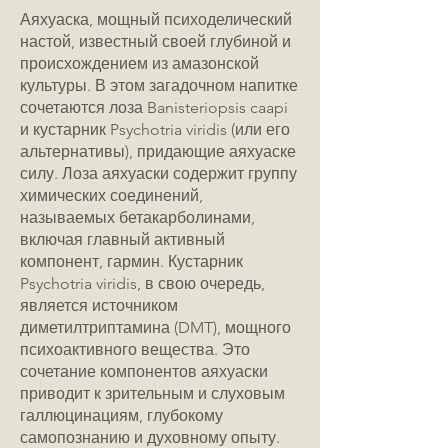
Аяхуаска, мощный психоделический
настой, известный своей глубиной и
происхождением из амазонской
культуры. В этом загадочном напитке
сочетаются лоза Banisteriopsis caapi
и кустарник Psychotria viridis (или его
альтернативы), придающие аяхуаске
силу. Лоза аяхуаски содержит группу
химических соединений,
называемых бетакарболинами,
включая главный активный
компонент, гармин. Кустарник
Psychotria viridis, в свою очередь,
является источником
диметилтриптамина (DMT), мощного
психоактивного вещества. Это
сочетание компонентов аяхуаски
приводит к зрительным и слуховым
галлюцинациям, глубокому
самопознанию и духовному опыту.