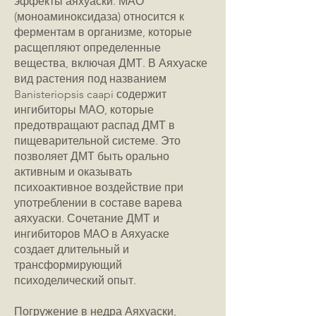
эффекты аяхуаски. МАО
(моноаминоксидаза) относится к
ферментам в организме, которые
расщепляют определенные
вещества, включая ДМТ. В Аяхуаске
вид растения под названием
Banisteriopsis caapi содержит
ингибиторы МАО, которые
предотвращают распад ДМТ в
пищеварительной системе. Это
позволяет ДМТ быть орально
активным и оказывать
психоактивное воздействие при
употреблении в составе варева
аяхуаски. Сочетание ДМТ и
ингибиторов МАО в Аяхуаске
создает длительный и
трансформирующий
психоделический опыт.
Погружение в недра Аяхуаски,