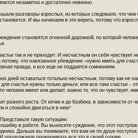
яются незаметно и достаточно невинно.
лышали разговоры взрослых, из которых следовало, что чем
 становится. И мы начинаем в это верить, потому что взросл
ждения становятся огненной дорожкой, по которой челове
ье.
частье так и не приходит. И несчастным он себя чувствует н
 а потому, что навязанное убеждение «нужно иметь для счас
овная правда, и все еще не поддается сомнениям.
оих дней оставаться тотально несчастным, потому как не н
для счастья нужны только деньги, или все-таки счастье – э
о человек имеет или делает, важно то, что он чувствует, им
ет разного роста. От кочки и до Казбека, в зависимости от ч
тм и спокойно двигаться в нем?
Представьте такую ситуацию.
ошибку в работе. Вы выносите суждение, что этот поступок 
дника. Дальше вы понимаете, что вам не по душе поступок 
 И продолжаете прокручивать все это в своей голове.