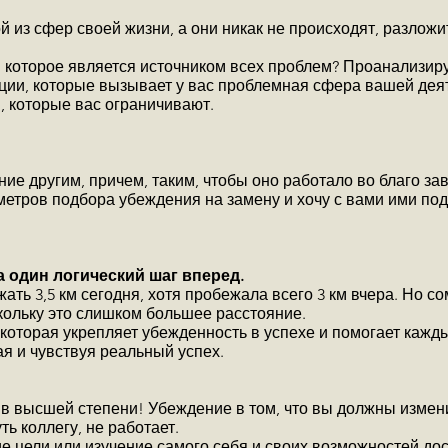
 из сфер своей жизни, а они никак не происходят, разложи
 которое является источником всех проблем? Проанализир
ии, которые вызывает у вас проблемная сфера вашей деят
, которые вас ограничивают.
ие другим, причем, таким, чтобы оно работало во благо за
метров подбора убеждения на замену и хочу с вами ими под
 один логический шаг вперед.
ать 3,5 км сегодня, хотя пробежала всего 3 км вчера. Но с
кольку это слишком большее расстояние.
 которая укрепляет убежденность в успехе и помогает кажд
я и чувствуя реальный успех.
 в высшей степени! Убеждение в том, что вы должны измени
ь коллегу, не работает.
ие цели или изучение самого себя и своих возможностей до