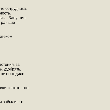
те сотрудника.
ность.
ика. Запустив
ак раньше —
овеком
стения, за
, удобрять,
о не выходило
икетке которого
ы забыли его