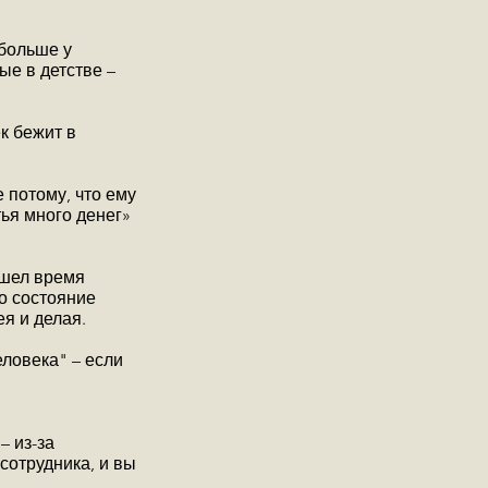
 больше у
ые в детстве –
к бежит в
е потому, что ему
тья много денег»
ашел время
то состояние
ея и делая.
еловека" – если
– из-за
сотрудника, и вы