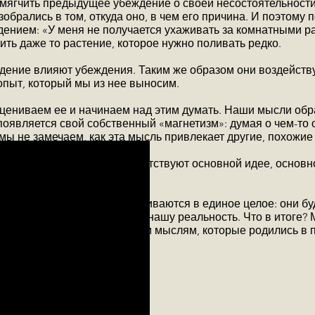
смягчить предыдущее убеждение о своей несостоятельности
обрались в том, откуда оно, в чем его причина. И поэтому 
ением: «У меня не получается ухаживать за комнатными р
ть даже то растение, которое нужно поливать редко.
ведение влияют убеждения. Таким же образом они воздейств
опыт, который мы из нее выносим.
оцениваем ее и начинаем над этим думать. Наши мысли об
появляется свой собственный «магнетизм»: думая о чем-то 
мы не замечаем, как эта мысль привлекает другие, похожие
е мысли, которые не соответствуют основной идее, основн
дующие («надуманные») сливаются в единое целое: они бу
друг друга, и видоизменяют нашу реальность. Что в итоге?
сь на первых порах, но и тем мыслям, которые родились в 
ничивающих убеждений: