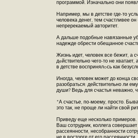
программой. Изначально они появл
Например, мы в детстве где-то ус
человека денег, тем счастливее он
непререкаемый авторитет.
А дальше подобные навязанные убе
надежде обрести обещанное счаст
Жизнь идет, человек все бежит, а с
дeйствительно чего-то не хватает,
в детстве воспринялoсь как безусл
Иногда, человек может до конца св
разобраться: действительно ли ему 
души? Ведь для счастья неважно, чт
"А счастье, по-моему, просто. Быва
это так, не проще ли найти свой ри
Приведу еще несколько примеров. 
Ваш сотрудник, коллега совершает 
рассеянности, несобранности сотру
не в восторге от его рассеянности.