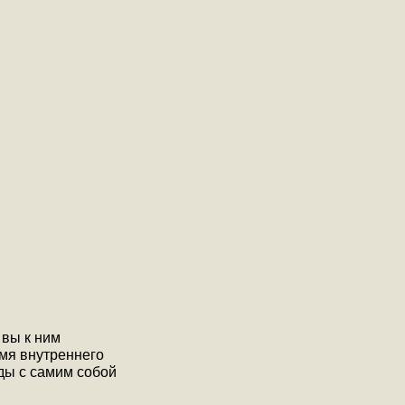
 вы к ним
емя внутреннего
ды с самим собой