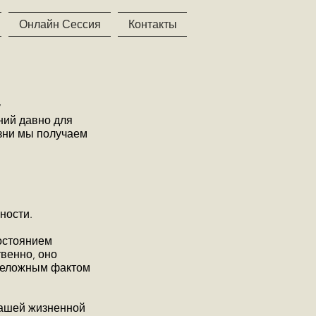
Онлайн Сессия
Контакты
у
ний давно для
изни мы получаем
ности.
достоянием
венно, оно
преложным фактом
нашей жизненной