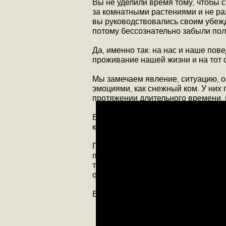
Вы не уделили время тому, чтобы 
за комнатными растениями и не раз
вы руководствовались своим убежд
потому бессознательно забыли поли
Да, именно так: на нас и наше по
проживание нашей жизни и на тот 
Мы замечаем явление, ситуацию, 
эмоциями, как снежный ком. У них 
протяжении длительного времени, 
Вскоре мы начинаем отбрасывать т
который мы пытаемся сделать.
Первоначальная мысль и все после
приклеиваются, взаимно усиливая 
только выводам, которые получили
обдумывания.
Видео-пример формирования огра