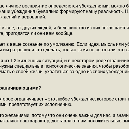
аше личное восприятие определяется убеждениями, можно б
 наши убеждения буквально формируют нашу реальность. 
еждений и верований.
извне, от других людей, и большинство из них поглощается
те, пригодятся ли они вам вообще.
дает в ваше сознание по умолчанию. Если идея, мысль или 
ы им разрешили это сделать, только сами не осознали, что с
 из 1-2 жизненных ситуаций, и в некотором роде ограничи
е нужны специальные психологические знания, чтобы разоб
мать о своей жизни, ухватиться за одно из своих убеждени
граничивающими?
оторое ограничивает – это любое убеждение, которое стоит
ми, препятствует их исполнению.
то желаниями, потому что они очень важны для нас, а значи
закаляют наш характер, доставляют нам положительные эм