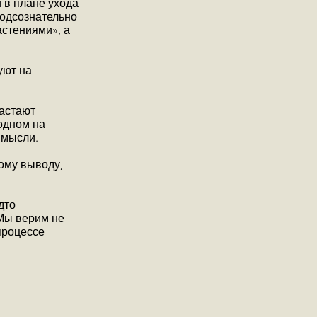
 в плане ухода
подсознательно
астениями», а
уют на
растают
одном на
 мысли.
ому выводу,
дто
 Мы верим не
процессе