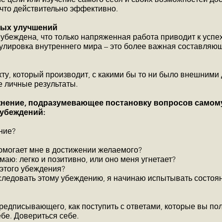
 что действительно эффективно.
ных улучшений
беждена, что только напряженная работа приводит к успеху
егулировка внутреннего мира – это более важная составляю
ту, который производит, с какими бы то ни было внешними
 личные результаты.
жнение, подразумевающее постановку вопросов самому
 убеждений:
ние?
омогает мне в достижении желаемого?
умаю: легко и позитивно, или оно меня угнетает?
 этого убеждения?
 следовать этому убеждению, я начинаю испытывать состо
редписывающего, как поступить с ответами, которые вы пол
бе. Довериться себе.