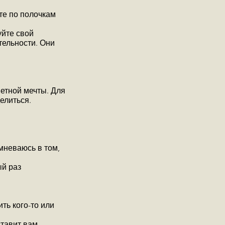
те по полочкам
уйте свой
ельности. Они
ветной мечты. Для
елиться.
омневаюсь в том,
ый раз
ть кого-то или
ставит вам