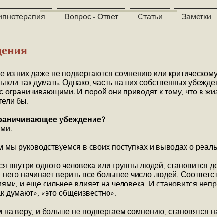
ипнотерапия
Вопрос - Ответ
Статьи
Заметки
дения
ие из них даже не подвергаются сомнению или критическом
кли так думать. Однако, часть наших собственных убежде
ас ограничивающими. И порой они приводят к тому, что в ж
тели бы.
ограничивающее убеждение?
ями.
м мы руководствуемся в своих поступках и выводах о реаль
ся внутри одного человека или группы людей, становится 
 него начинает верить все большее число людей. Соответст
ями, и еще сильнее влияет на человека. И становится не
ак думают», «это общеизвестно».
 на веру, и больше не подвергаем сомнению, становятся 