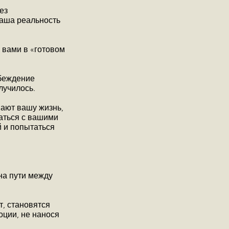
ез
Наша реальность
 вами в «готовом
убеждение
лучилось.
вают вашу жизнь,
раться с вашими
й и попытаться
 на пути между
т, становятся
оции, не нанося