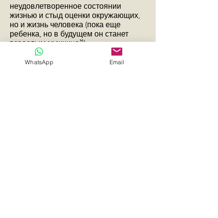
неудовлетворенное состоянии
жизнью и стыд оценки окружающих,
но и жизнь человека (пока еще
ребенка, но в будущем он станет
взрослым мужчиной).
Важность здесь составляет то, как
WhatsApp
Email
сложится его жизнь, как он будет
себя чувствовать, каким человеком
вырастет этот ребенок. И если ему
будет лучше с другой мамой, а вам
будет лучше одной, то для чего
сохранять вам то, что для вас не
является важным и нужным?
От вас, вашего решения сейчас
зависит жизнь человека, и с этим
играть не стоит.
Предыдущий вопрос
Задать свой вопрос
Следующий вопрос