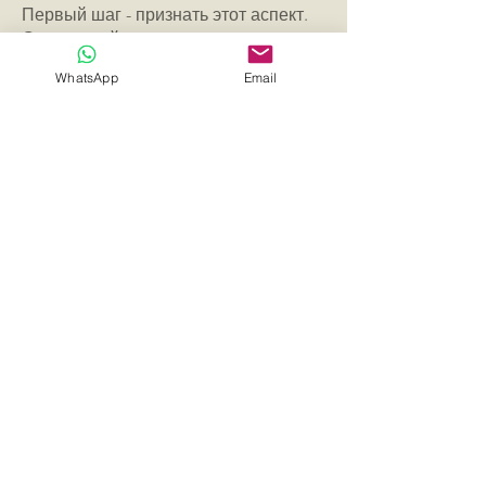
Первый шаг - признать этот аспект.
Следующий шаг - это ваша
готовность и желание интегрировать
WhatsApp
Email
эту часть себя и принести исцеление
всему "я".
Однако лучшее, что вы можете
сделать для себя, это обратиться к
специалисту, чтобы создать
безопасный контейнер и поддержать
вас в этом процессе.
Основная причина, по которой люди
отказываются от себя и своего пути
исцеления, заключается в том, что в
определенные моменты они
чувствуют себя слишком
растерянными, слишком
напуганными, слишком
подавленными, чтобы прикоснуться