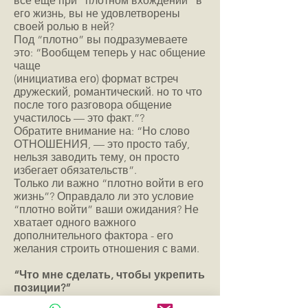
все еще при “плотном вхождении” в
его жизнь, вы не удовлетворены
своей ролью в ней?
Под “плотно” вы подразумеваете
это: “Вообщем теперь у нас общение
чаще
(инициатива его) формат встреч
дружеский, романтический. но то что
после того разговора общение
участилось — это факт.”?
Обратите внимание на: “Но слово
ОТНОШЕНИЯ, — это просто табу,
нельзя заводить тему, он просто
избегает обязательств”.
Только ли важно “плотно войти в его
жизнь”? Оправдало ли это условие
“плотно войти” ваши ожидания? Не
хватает одного важного
дополнительного фактора - его
желания строить отношения с вами.
“Что мне сделать, чтобы укрепить
позиции?”
Я не знаю, как укрепить позиции,