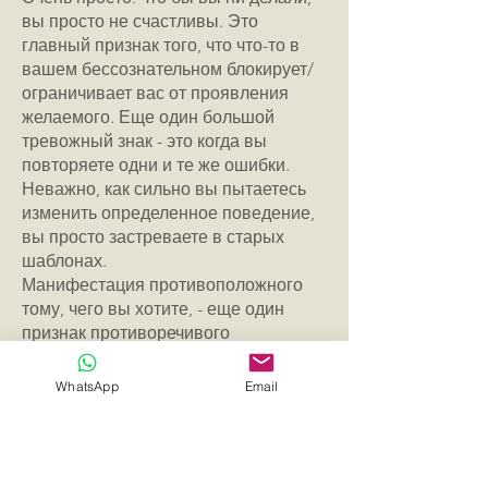
вы просто не счастливы. Это
главный признак того, что что-то в
вашем бессознательном блокирует/
ограничивает вас от проявления
желаемого. Еще один большой
тревожный знак - это когда вы
повторяете одни и те же ошибки.
Неважно, как сильно вы пытаетесь
изменить определенное поведение,
вы просто застреваете в старых
шаблонах.
Манифестация противоположного
тому, чего вы хотите, - еще один
признак противоречивого
бессознательного убеждения. Это
легко заметить в отношениях, многие
WhatsApp
Email
из вас спрашивают, как я оказался с
этим человеком?
Вообще, когда вы не получаете того,
чего хотите/желаете, это хороший