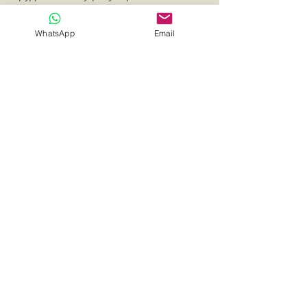
эмоции, потому доверие себе и
другим остается недоступным.
WhatsApp
Email
Доверие себе это большая опора
для любого человека и если ее нет,
нам может быть очень непросто
справляться с трудностями жизни.
Контакты
Имя
Отправить сообщение
Email для связи