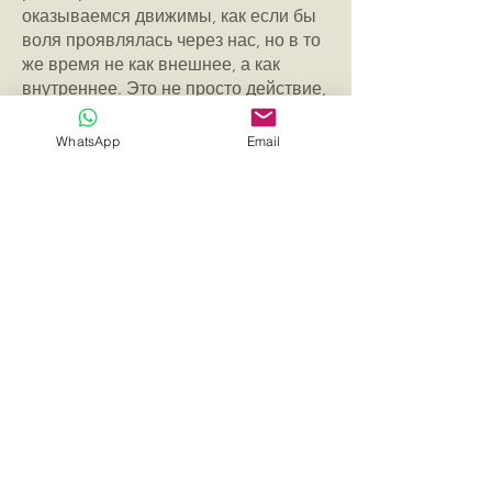
оказываемся движимы, как если бы
воля проявлялась через нас, но в то
же время не как внешнее, а как
внутреннее. Это не просто действие,
а акт самоопределения, связанный с
внутренней свободой разума. Мы
WhatsApp
Email
идём к тому, что «должно быть»,
ведомые законом, который мы сами
установили, но в котором участвует
нечто большее, чем просто наше
личное восприятие.
.
Контакты
Имя