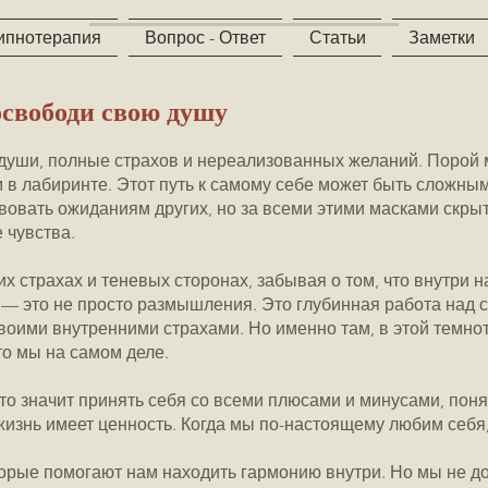
ипнотерапия
Вопрос - Ответ
Статьи
Заметки
освободи свою душу
 души, полные страхов и нереализованных желаний. Порой 
 в лабиринте. Этот путь к самому себе может быть сложны
вовать ожиданиям других, но за всеми этими масками скры
 чувства.
х страхах и теневых сторонах, забывая о том, что внутри н
 — это не просто размышления. Это глубинная работа над с
 своими внутренними страхами. Но именно там, в этой темн
то мы на самом деле.
то значит принять себя со всеми плюсами и минусами, понят
 жизнь имеет ценность. Когда мы по-настоящему любим себ
торые помогают нам находить гармонию внутри. Но мы не 