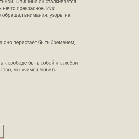
тиной. В тишине он сталкивается
ь нечто прекрасное. Или
не обращал внимания: узоры на
да оно перестаёт быть бременем,
ь к свободе быть собой и к любви
чество, мы учимся любить