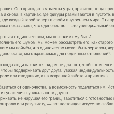
трашит. Оно приходит в моменты утрат, кризисов, когда пр
ва и снова: в картинах, где фигуры размываются в пустоте,
х, где каждый герой заперт в своём внутреннем мире. Эти 
 также показывают, что одиночество — это универсальный о
бороться с одиночеством, мы позволим ему быть?
полнить его шумом, мы можем рассмотреть его, как старого 
логе мы поймём, что одиночество может быть зеркалом, че
 одиночестве, мы открываемся для подлинных отношений*.
 когда люди находятся рядом не для того, чтобы компенси
о, чтобы поддерживать друг друга, уважая индивидуальность
роле или ожиданиях, а на искренней заботе и принятии.)
авиться от одиночества, а возможность поделиться им. Ис
 из уважения к уникальности другого.
рживать, не нарушая его границ, заботиться с готовностью
 контролю или результату, — вот настоящее искусство любви