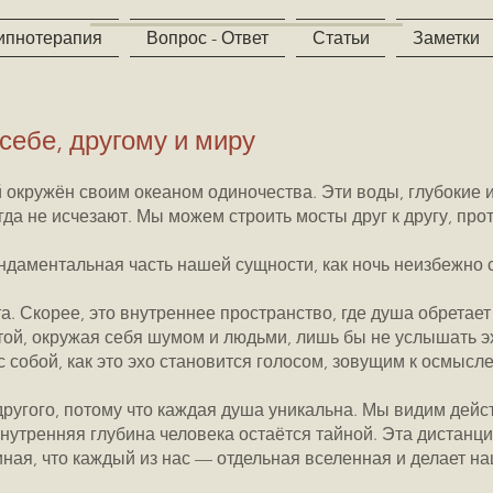
ипнотерапия
Вопрос - Ответ
Статьи
Заметки
себе, другому и миру
окружён своим океаном одиночества. Эти воды, глубокие и
гда не исчезают. Мы можем строить мосты друг к другу, про
даментальная часть нашей сущности, как ночь неизбежно с
а. Скорее, это внутреннее пространство, где душа обретает
етой, окружая себя шумом и людьми, лишь бы не услышать э
с собой, как это эхо становится голосом, зовущим к осмысл
ругого, потому что каждая душа уникальна. Мы видим дейс
нутренняя глубина человека остаётся тайной. Эта дистанц
иная, что каждый из нас — отдельная вселенная и делает на