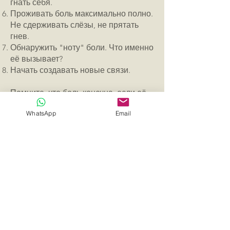
гнать себя.
Проживать боль максимально полно.
Не сдерживать слёзы, не прятать
гнев.
Обнаружить "ноту" боли. Что именно
её вызывает?
Начать создавать новые связи.
Помните, что боль конечна, если её
проживать. Душа сама залечивает
WhatsApp
Email
раны. Нужно дать ей время и заботу.
Не бегите от боли, и она не сломит
вас. Пройдите через тьму, и вы
познаете истинную свободу.
Ибо в тисках бытия, познав всю
глубину боли, мы, женщины,
обретаем подлинное "Я".
.