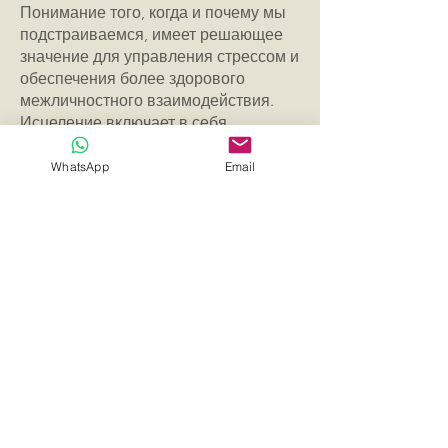
Понимание того, когда и почему мы
подстраиваемся, имеет решающее
значение для управления стрессом и
обеспечения более здорового
межличностного взаимодействия.
Исцеление включает в себя
признание последствий подстройки,
обучение установлению четких
WhatsApp
Email
границ, а также развитие заботы о
себе. Обращение за помощью к
специалисту, учитывающему травму,
поможет вам выявить глубинные
причины такой реакции и направить
вас к более здоровым механизмам
преодоления.
Осознание себя, выражение личных
ценностей и установление границ
способствуют повышению
устойчивости, позволяют людям
освободиться от пагубных моделей