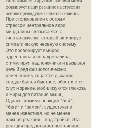
гиппокампом и другими частями мозга
формирует нашу реакцию на стресс на
основе предыдущего опыта и знаний.
При столкновении с острым
стрессом центральное ядро
миндалины связывается с
гипоталамусом, который активирует
симпатическую нервную систему.
Это провоцирует выброс
адреналина и норадреналина,
стимулируя надпочечники и вызывая
целый ряд физиологических
изменений: учащается дыхание,
сердце бьется быстрее, обостряется
слух и зрение, мобилизуются глюкоза
и жиры для питания мышц.
Однако, помимо реакций "бей",
"беги" и "замри", существует и
менее известная, но не менее
важная реакция – подстройся. Эта
реакция предполагает постоянное