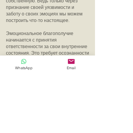
собственную. Ведь только через
признание своей уязвимости и
заботу о своих эмоциях мы можем
построить что-то настоящее.
Эмоциональное благополучие
начинается с принятия
ответственности за свои внутренние
состояния. Это требует осознанности
и готовности исследовать свои
чувства, страхи и боль, чтобы
WhatsApp
Email
освободиться от их власти. Но этот
путь невозможен без смелости
встретить себя настоящего, каким бы
сложным или противоречивым ни
оказалось это знакомство.
Жить — это не бегство от себя, а
смелость встретить себя в полном
одиночестве и всё же не избегать
своей внутренней сути, не убегать от