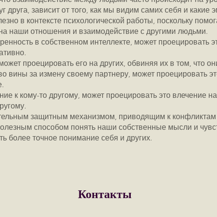
уг друга, зависит от того, как мы видим самих себя и какие
езно в контексте психологической работы, поскольку помог
на наши отношения и взаимодействие с другими людьми.
енность в собственном интеллекте, может проецировать эт
ативно.
жет проецировать его на других, обвиняя их в том, что он
о вины за измену своему партнеру, может проецировать эт
е.
е к кому-то другому, может проецировать это влечение на 
другому.
тельным защитным механизмом, приводящим к конфликтам
полезным способом понять наши собственные мысли и чувст
ь более точное понимание себя и других.
Контакты