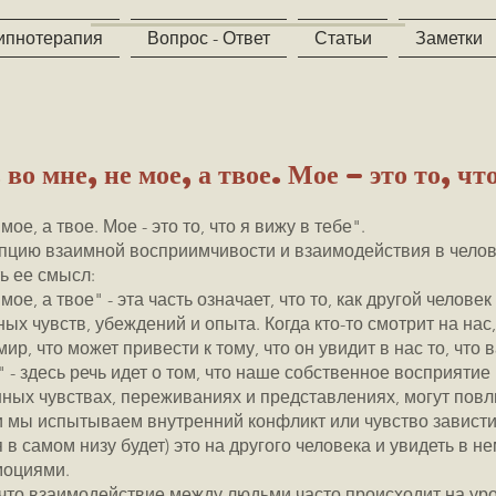
ипнотерапия
Вопрос - Ответ
Статьи
Заметки
о мне, не мое, а твое. Мое - это то, что
ое, а твое. Мое - это то, что я вижу в тебе".
пцию взаимной восприимчивости и взаимодействия в чело
ь ее смысл:
мое, а твое" - эта часть означает, что то, как другой челов
х чувств, убеждений и опыта. Когда кто-то смотрит на нас,
р, что может привести к тому, что он увидит в нас то, что 
е" - здесь речь идет о том, что наше собственное восприятие
ых чувствах, переживаниях и представлениях, могут повлия
 мы испытываем внутренний конфликт или чувство завист
 в самом низу будет) это на другого человека и увидеть в 
моциями.
 что взаимодействие между людьми часто происходит на ур