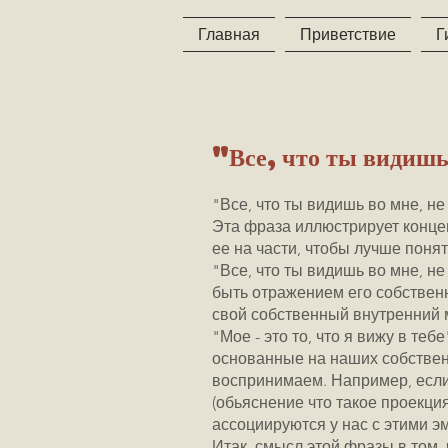
Главная
Приветствие
Г
"Все, что ты видишь в
"Все, что ты видишь во мне, не м
Эта фраза иллюстрирует конце
ее на части, чтобы лучше понят
"Все, что ты видишь во мне, не 
быть отражением его собственны
свой собственный внутренний ми
"Мое - это то, что я вижу в теб
основанные на наших собственн
воспринимаем. Например, если
(обьяснение что такое проекция
ассоциируются у нас с этими э
Итак, смысл этой фразы в том,