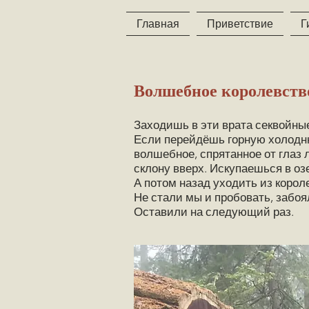
Главная
Приветствие
Г
Волшебное королевств
Заходишь в эти врата секвойные
Если перейдёшь горную холоднющ
волшебное, спрятанное от глаз 
склону вверх. Искупаешься в оз
А потом назад уходить из корол
Не стали мы и пробовать, забоял
Оставили на следующий раз.