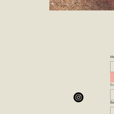
И
Em
В