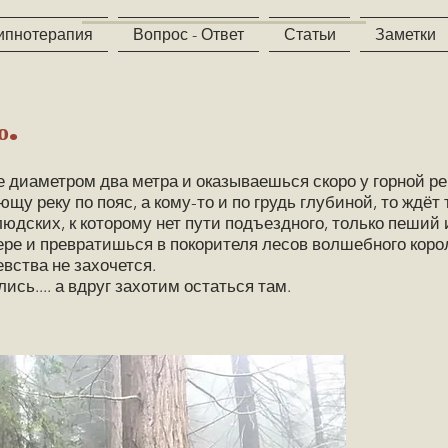
ипнотерапия
Вопрос - Ответ
Статьи
Заметки
о.
 диаметром два метра и оказываешься скоро у горной ре
у реку по пояс, а кому-то и по грудь глубиной, то ждёт 
людских, к которому нет пути подъездного, только пеший 
ере и превратишься в покорителя лесов волшебного коро
евства не захочется.
ись.... а вдруг захотим остаться там.