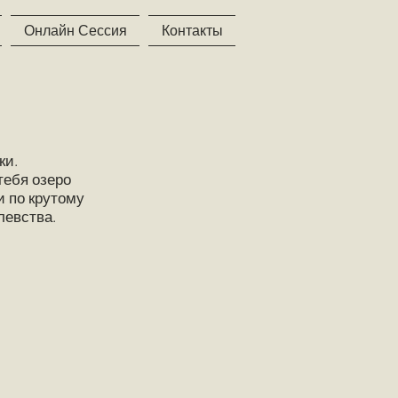
Онлайн Сессия
Контакты
ки.
тебя озеро
и по крутому
левства.